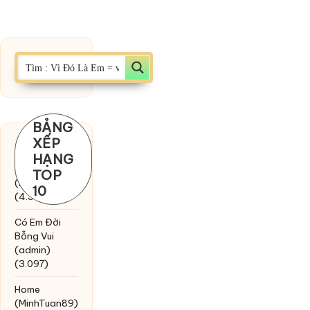
BẢNG
XẾP
Chờ một
HẠNG
tiếng yêu
TOP
(MinhTuan89)
10
(4.393)
Có Em Đời
Bỗng Vui
(admin)
(3.097)
Home
(MinhTuan89)