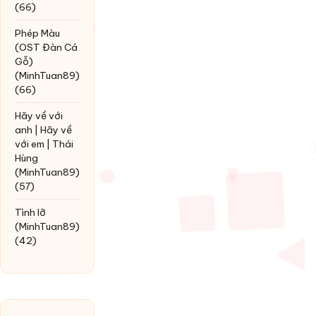
(66)
Phép Màu
(OST Đàn Cá
Gỗ)
(MinhTuan89)
(66)
Hãy về với
anh | Hãy về
với em | Thái
Hùng
(MinhTuan89)
(57)
Tình lỡ
(MinhTuan89)
(42)