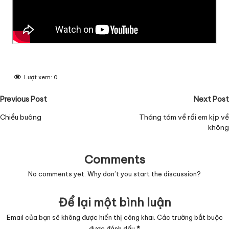
Lượt xem:
0
Post
Previous Post
Next Post
navigation
Chiều buông
Tháng tám về rồi em kịp về
không
Comments
No comments yet. Why don’t you start the discussion?
Để lại một bình luận
Email của bạn sẽ không được hiển thị công khai.
Các trường bắt buộc
được đánh dấu
*