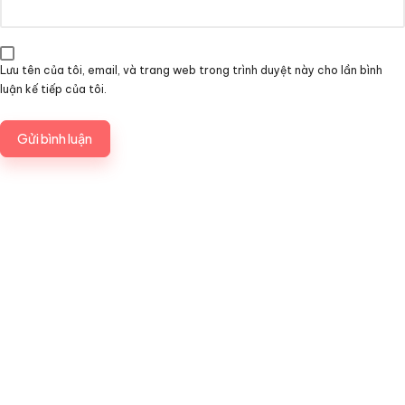
Lưu tên của tôi, email, và trang web trong trình duyệt này cho lần bình
luận kế tiếp của tôi.