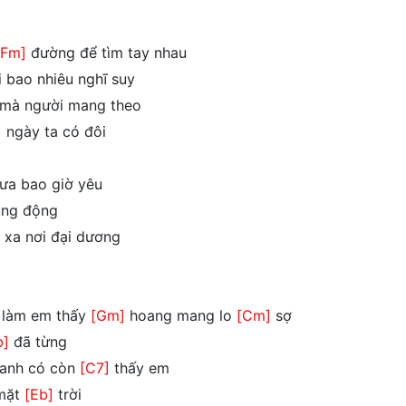
[Fm]
đường để tìm tay nhau
 bao nhiêu nghĩ suy
 mà người mang theo
]
ngày ta có đôi
ưa bao giờ yêu
ng động
 xa nơi đại dương
 làm em thấy
[Gm]
hoang mang lo
[Cm]
sợ
b]
đã từng
anh có còn
[C7]
thấy em
 mặt
[Eb]
trời