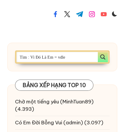
facebook.com
twitter.com
t.me
instagram.com
youtube.com
BẢNG XẾP HẠNG TOP 10
Chờ một tiếng yêu
(MinhTuan89)
(4.393)
Có Em Đời Bỗng Vui
(admin)
(3.097)