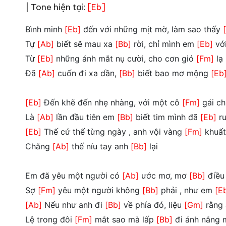
| Tone hiện tại:
[Eb]
Bình minh
[Eb]
đến với những mịt mờ, làm sao thấy
Tự
[Ab]
biết sẽ mau xa
[Bb]
rời, chỉ mình em
[Eb]
với
Từ
[Eb]
những ánh mắt nụ cười, cho cơn gió
[Fm]
lạ
Đã
[Ab]
cuốn đi xa dần,
[Bb]
biết bao mơ mộng
[Eb
[Eb]
Đến khẽ đến nhẹ nhàng, với một cô
[Fm]
gái ch
Là
[Ab]
lần đầu tiên em
[Bb]
biết tim mình đã
[Eb]
ru
[Eb]
Thế cứ thế từng ngày , anh vội vàng
[Fm]
khuất
Chăng
[Ab]
thế níu tay anh
[Bb]
lại
Em đã yêu một người có
[Ab]
ước mơ, mơ
[Bb]
điều
Sợ
[Fm]
yêu một người không
[Bb]
phải , như em
[E
[Ab]
Nếu như anh đi
[Bb]
về phía đó, liệu
[Gm]
rằng 
Lệ trong đôi
[Fm]
mắt sao mà lấp
[Bb]
đi ánh nắng