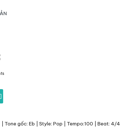
OẢN
ơ
ts
]
h | Tone gốc: Eb | Style: Pop | Tempo:100 | Beat: 4/4