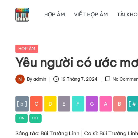
HỢP ÂM
VIẾT HỢP ÂM
TÀI KH
Skip
to
content
Posted
HỢP ÂM
in
Yêu người có ước m
By
admin
19 Tháng 7, 2024
No Commen
Posted
by
[ b ]
C
D
E
F
G
A
B
[ # 
ON
OFF
Sáng tác: Bùi Trường Linh | Ca sĩ: Bùi Trường Lin