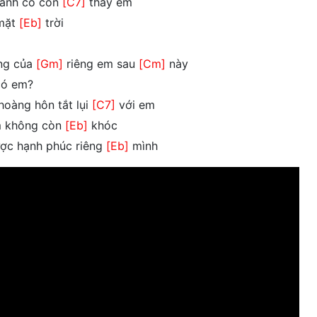
anh có còn
[C7]
thấy em
 mặt
[Eb]
trời
ng của
[Gm]
riêng em sau
[Cm]
này
ó em?
hoàng hôn tắt lụi
[C7]
với em
m không còn
[Eb]
khóc
ợc hạnh phúc riêng
[Eb]
mình