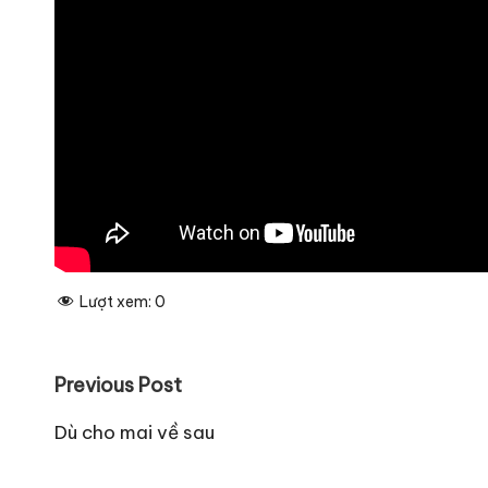
Lượt xem:
0
Post
Previous Post
navigation
Dù cho mai về sau