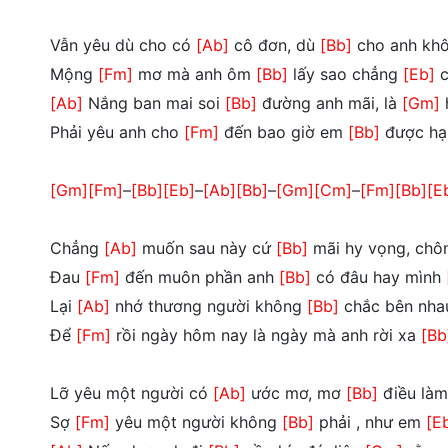
Vẫn yêu dù cho có
[Ab]
cô đơn, dù
[Bb]
cho anh kh
Mộng
[Fm]
mơ mà anh ôm
[Bb]
lấy sao chẳng
[Eb]
c
[Ab]
Nắng ban mai soi
[Bb]
đường anh mãi, là
[Gm]
Phải yêu anh cho
[Fm]
đến bao giờ em
[Bb]
được hạ
[Gm]
[Fm]
–
[Bb]
[Eb]
–
[Ab]
[Bb]
–
[Gm]
[Cm]
–
[Fm]
[Bb]
[E
Chẳng
[Ab]
muốn sau này cứ
[Bb]
mãi hy vọng, ch
Đau
[Fm]
đến muôn phần anh
[Bb]
có đâu hay mình
Lại
[Ab]
nhớ thương người không
[Bb]
chắc bên nh
Để
[Fm]
rồi ngày hôm nay là ngày mà anh rời xa
[Bb
Lỡ yêu một người có
[Ab]
ước mơ, mơ
[Bb]
điều là
Sợ
[Fm]
yêu một người không
[Bb]
phải , như em
[E