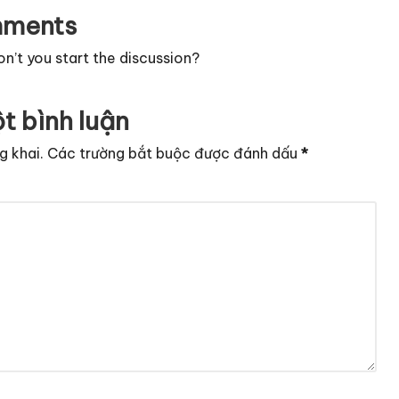
ments
’t you start the discussion?
t bình luận
g khai.
Các trường bắt buộc được đánh dấu
*