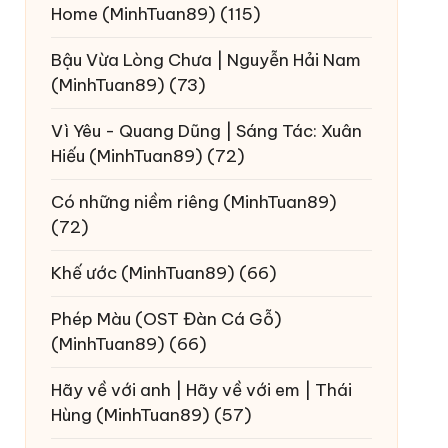
Home
(MinhTuan89)
(115)
Bậu Vừa Lòng Chưa | Nguyễn Hải Nam
(MinhTuan89)
(73)
Vì Yêu - Quang Dũng | Sáng Tác: Xuân
Hiếu
(MinhTuan89)
(72)
Có những niềm riêng
(MinhTuan89)
(72)
Khế ước
(MinhTuan89)
(66)
Phép Màu (OST Đàn Cá Gỗ)
(MinhTuan89)
(66)
Hãy về với anh | Hãy về với em | Thái
Hùng
(MinhTuan89)
(57)