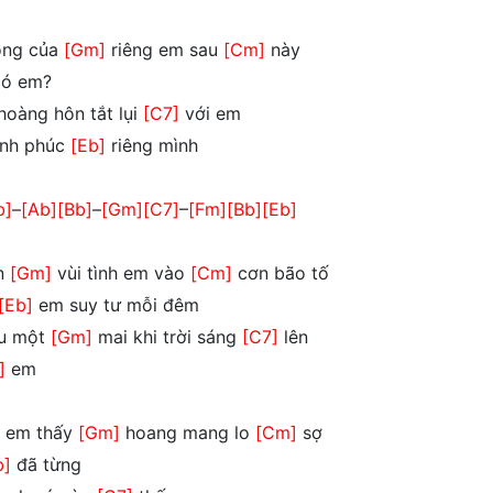
ông của
[Gm]
riêng em sau
[Cm]
này
ó em?
hoàng hôn tắt lụi
[C7]
với em
nh phúc
[Eb]
riêng mình
b]
–
[Ab]
[Bb]
–
[Gm]
[C7]
–
[Fm]
[Bb]
[Eb]
ôn
[Gm]
vùi tình em vào
[Cm]
cơn bão tố
[Eb]
em suy tư mỗi đêm
au một
[Gm]
mai khi trời sáng
[C7]
lên
]
em
m em thấy
[Gm]
hoang mang lo
[Cm]
sợ
b]
đã từng