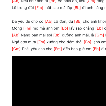
[Ab]
Nếu như anh đi
[Bb]
về phía đó, liệu
[Gm]
rằng 
Lệ trong đôi
[Fm]
mắt sao mà lấp
[Bb]
đi ánh nắng
Đã yêu dù cho có
[Ab]
cô đơn, dù
[Bb]
cho anh khô
Mộng
[Fm]
mơ mà anh ôm
[Bb]
lấy sao chẳng
[Eb]
c
[Ab]
Nắng ban mai soi
[Bb]
đường anh mãi, là
[Gm]
Ngả cơn mưa
[Fm]
xuống cho đêm thôi
[Bb]
lạnh e
[Gm]
Phải yêu anh cho
[Fm]
đến bao giờ em
[Bb]
đư