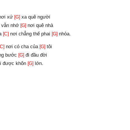
nơi xứ
xa quê người
[G]
 vẫn nhớ
nơi quê nhà
[G]
la
nơi chẳng thể phai
nhòa.
[C]
[G]
nơi có cha của
tôi
[C]
[G]
ững bước
đi đầu đời
[G]
ôi được khôn
lớn.
[G]