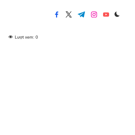
facebook.com
twitter.com
t.me
instagram.com
youtube.com
Lượt xem:
0