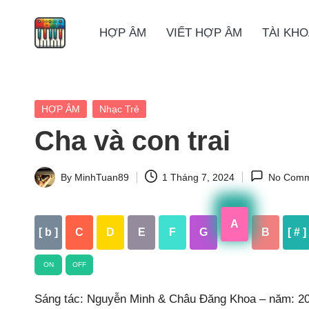
HỢP ÂM
VIẾT HỢP ÂM
TÀI KH
Skip
to
content
Posted
HỢP ÂM
Nhạc Trẻ
in
Cha và con trai
By
MinhTuan89
1 Tháng 7, 2024
No Comm
Posted
by
A
[ b ]
C
D
E
F
G
B
[ # ]
ON
OFF
Sáng tác: Nguyễn Minh & Châu Đăng Khoa – năm: 2014