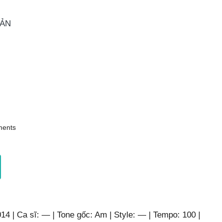
OẢN
ents
 | Ca sĩ: — | Tone gốc: Am | Style: — | Tempo: 100 |