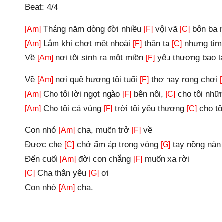
Beat: 4/4
Tháng năm dòng đời nhiều
vội vã
bôn ba 
[Am]
[F]
[C]
Lắm khi chợt mệt nhoài
thân ta
nhưng tim
[Am]
[F]
[C]
Về
nơi tôi sinh ra một miền
yêu thương bao 
[Am]
[F]
Về
nơi quê hương tôi tuổi
thơ hay rong chơi
[Am]
[F]
Cho tôi lời ngọt ngào
bên nôi,
cho tôi nh
[Am]
[F]
[C]
Cho tôi cả vùng
trời tôi yêu thương
cho t
[Am]
[F]
[C]
Con nhớ
cha, muốn trở
về
[Am]
[F]
Được che
chở ấm áp trong vòng
tay nồng nàn
[C]
[G]
Đến cuối
đời con chẳng
muốn xa rời
[Am]
[F]
Cha thân yêu
ơi
[C]
[G]
Con nhớ
cha.
[Am]