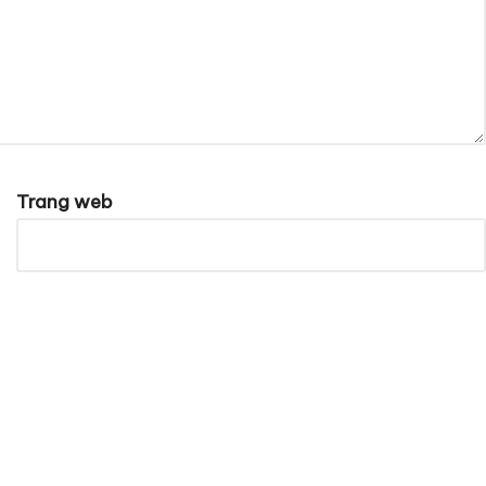
Trang web