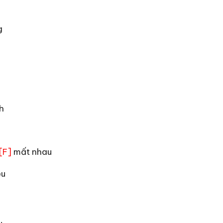
g
h
mất nhau
[F]
êu