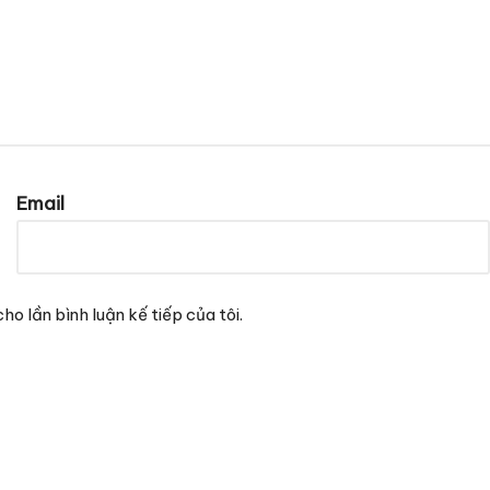
Email
ho lần bình luận kế tiếp của tôi.