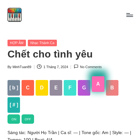
Skip
to
content
Posted
HỢP ÂM
Nhạc Thánh Ca
in
Chết cho tình yêu
By
MinhTuan89
1 Tháng 7, 2024
No Comments
Posted
by
A
[ b ]
C
D
E
F
G
B
[ # ]
ON
OFF
Sáng tác: Người Họ Trần | Ca sĩ: — | Tone gốc: Am | Style: — |
Tempo: 100 | Beat: 4/4