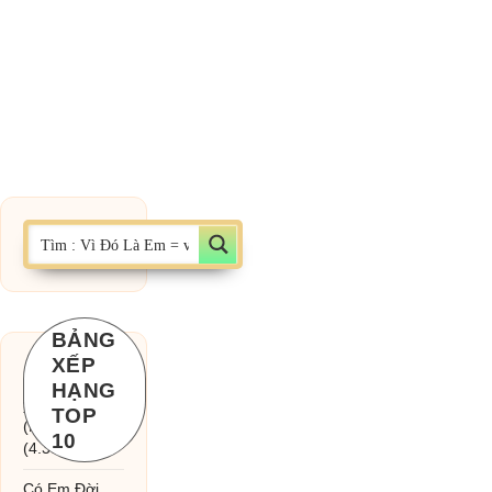
BẢNG
XẾP
Chờ một tiếng
HẠNG
yêu
TOP
(MinhTuan89)
10
(4.393)
Có Em Đời