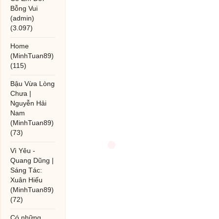
Bỗng Vui
(admin)
(3.097)
Home
(MinhTuan89)
(115)
Bậu Vừa Lòng
Chưa |
Nguyễn Hải
Nam
(MinhTuan89)
(73)
Vì Yêu -
Quang Dũng |
Sáng Tác:
Xuân Hiếu
(MinhTuan89)
(72)
Có những