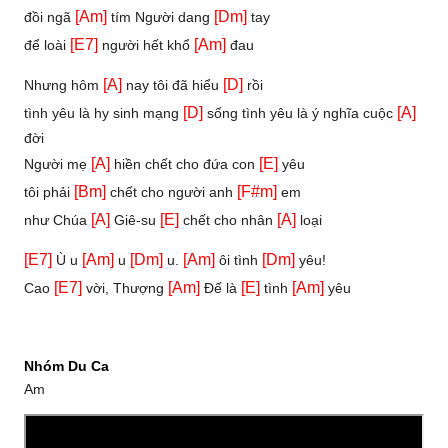
[Am]
[Dm]
đồi ngã
tím Người dang
tay
[E7]
[Am]
để loài
người hết khổ
đau
[A]
[D]
Nhưng hôm
nay tôi đã hiểu
rồi
[D]
[A]
tình yêu là hy sinh mạng
sống tình yêu là ý nghĩa cuộc
đời
[A]
[E]
Người mẹ
hiền chết cho đứa con
yêu
[Bm]
[F#m]
tôi phải
chết cho người anh
em
[A]
[E]
[A]
như Chúa
Giê-su
chết cho nhân
loại
[E7]
[Am]
[Dm]
[Am]
[Dm]
Ù u
u
u.
ôi tình
yêu!
[E7]
[Am]
[E]
[Am]
Cao
vời, Thượng
Đế là
tình
yêu
Nhóm Du Ca
Am