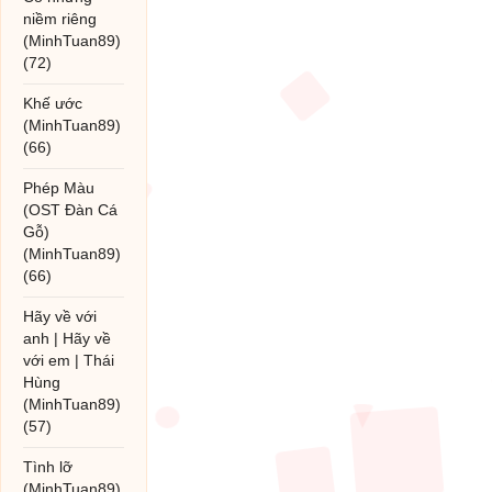
niềm riêng
(MinhTuan89)
(72)
Khế ước
(MinhTuan89)
(66)
Phép Màu
(OST Đàn Cá
Gỗ)
(MinhTuan89)
(66)
Hãy về với
anh | Hãy về
với em | Thái
Hùng
(MinhTuan89)
(57)
Tình lỡ
(MinhTuan89)