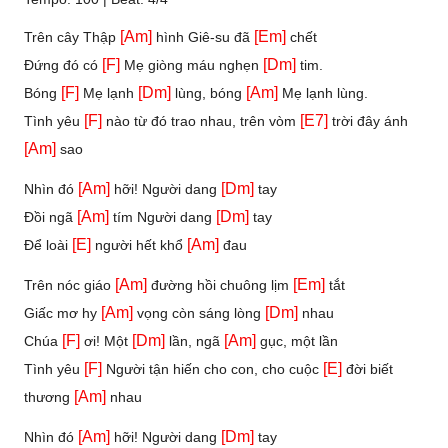
[Am]
[Em]
Trên cây Thập
hình Giê-su đã
chết
[F]
[Dm]
Đứng đó có
Mẹ giòng máu nghẹn
tim.
[F]
[Dm]
[Am]
Bóng
Mẹ lạnh
lùng, bóng
Mẹ lạnh lùng.
[F]
[E7]
Tình yêu
nào từ đó trao nhau, trên vòm
trời đây ánh
[Am]
sao
[Am]
[Dm]
Nhìn đó
hỡi! Người dang
tay
[Am]
[Dm]
Đồi ngã
tím Người dang
tay
[E]
[Am]
Để loài
người hết khổ
đau
[Am]
[Em]
Trên nóc giáo
đường hồi chuông lịm
tắt
[Am]
[Dm]
Giấc mơ hy
vọng còn sáng lòng
nhau
[F]
[Dm]
[Am]
Chúa
ơi! Một
lần, ngã
gục, một lần
[F]
[E]
Tình yêu
Người tận hiến cho con, cho cuộc
đời biết
[Am]
thương
nhau
[Am]
[Dm]
Nhìn đó
hỡi! Người dang
tay