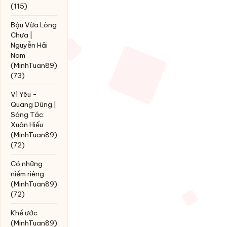
(115)
Bậu Vừa Lòng
Chưa |
Nguyễn Hải
Nam
(MinhTuan89)
(73)
Vì Yêu -
Quang Dũng |
Sáng Tác:
Xuân Hiếu
(MinhTuan89)
(72)
Có những
niềm riêng
(MinhTuan89)
(72)
Khế ước
(MinhTuan89)