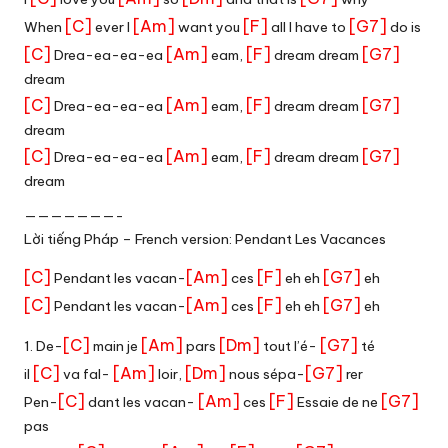
[C]
[Am]
[F]
[G7]
When
ever I
want you
all I have to
do is
[C]
[Am]
[F]
[G7]
Drea-ea-ea-ea
eam,
dream dream
dream
[C]
[Am]
[F]
[G7]
Drea-ea-ea-ea
eam,
dream dream
dream
[C]
[Am]
[F]
[G7]
Drea-ea-ea-ea
eam,
dream dream
dream
———————-
Lời tiếng Pháp – French version: Pendant Les Vacances
[C]
[Am]
[F]
[G7]
Pendant les vacan-
ces
eh eh
eh
[C]
[Am]
[F]
[G7]
Pendant les vacan-
ces
eh eh
eh
[C]
[Am]
[Dm]
[G7]
1. De-
main je
pars
tout l’é-
té
[C]
[Am]
[Dm]
[G7]
il
va fal-
loir,
nous sépa-
rer
[C]
[Am]
[F]
[G7]
Pen-
dant les vacan-
ces
Essaie de ne
pas