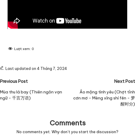
Lượt xem:
0
Last updated on 4 Tháng 7, 2024
Post
Previous Post
Next Post
navigation
Mùa thu lá bay (Thiên ngôn vạn
Ảo mộng tình yêu (Chợt tỉnh
ngữ - 千言万语)
cơn mơ - Mèng xǐng shí fēn - 梦
醒时分)
Comments
No comments yet. Why don’t you start the discussion?