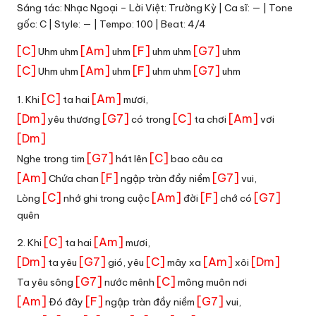
Sáng tác: Nhạc Ngoại – Lời Việt: Trường Kỳ | Ca sĩ: — | Tone
gốc: C | Style: — | Tempo: 100 | Beat: 4/4
[C]
[Am]
[F]
[G7]
Uhm uhm
uhm
uhm uhm
uhm
[C]
[Am]
[F]
[G7]
Uhm uhm
uhm
uhm uhm
uhm
[C]
[Am]
1. Khi
ta hai
mươi,
[Dm]
[G7]
[C]
[Am]
yêu thương
có trong
ta chơi
vơi
[Dm]
[G7]
[C]
Nghe trong tim
hát lên
bao câu ca
[Am]
[F]
[G7]
Chứa chan
ngập tràn đầy niềm
vui,
[C]
[Am]
[F]
[G7]
Lòng
nhớ ghi trong cuộc
đời
chớ có
quên
[C]
[Am]
2. Khi
ta hai
mươi,
[Dm]
[G7]
[C]
[Am]
[Dm]
ta yêu
gió, yêu
mây xa
xôi
[G7]
[C]
Ta yêu sông
nước mênh
mông muôn nơi
[Am]
[F]
[G7]
Đó đây
ngập tràn đầy niềm
vui,