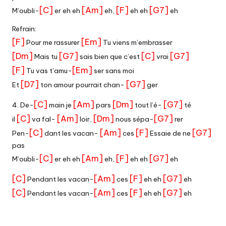
[C]
[Am]
[F]
[G7]
M’oubli-
er eh eh
eh,
eh eh
eh
Refrain:
[F]
[Em]
Pour me rassurer
Tu viens m’embrasser
[Dm]
[G7]
[C]
[G7]
Mais tu
sais bien que c’est
vrai
[F]
[Em]
Tu vas t’amu-
ser sans moi
[D7]
[G7]
Et
ton amour pourrait chan-
ger
[C]
[Am]
[Dm]
[G7]
4. De-
main je
pars
tout l’é-
té
[C]
[Am]
[Dm]
[G7]
il
va fal-
loir,
nous sépa-
rer
[C]
[Am]
[F]
[G7]
Pen-
dant les vacan-
ces
Essaie de ne
pas
[C]
[Am]
[F]
[G7]
M’oubli-
er eh eh
eh,
eh eh
eh
[C]
[Am]
[F]
[G7]
Pendant les vacan-
ces
eh eh
eh
[C]
[Am]
[F]
[G7]
Pendant les vacan-
ces
eh eh
eh