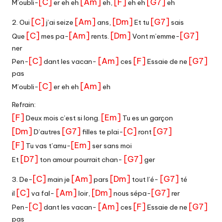
[C]
[Am]
[F]
[G7]
M’oubli-
er eh eh
eh,
eh eh
eh
[C]
[Am]
[Dm]
[G7]
2. Oui
j’ai seize
ans,
Et tu
sais
[C]
[Am]
[Dm]
[G7]
Que
mes pa-
rents.
Vont m’emme-
ner
[C]
[Am]
[F]
[G7]
Pen-
dant les vacan-
ces
Essaie de ne
pas
[C]
[Am]
M’oubli-
er eh eh
eh
Refrain:
[F]
[Em]
Deux mois c’est si long.
Tu es un garçon
[Dm]
[G7]
[C]
[G7]
D’autres
filles te plai-
ront
[F]
[Em]
Tu vas t’amu-
ser sans moi
[D7]
[G7]
Et
ton amour pourrait chan-
ger
[C]
[Am]
[Dm]
[G7]
3. De-
main je
pars
tout l’é-
té
[C]
[Am]
[Dm]
[G7]
il
va fal-
loir,
nous sépa-
rer
[C]
[Am]
[F]
[G7]
Pen-
dant les vacan-
ces
Essaie de ne
pas