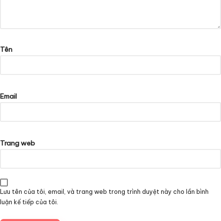
Tên
Email
Trang web
Lưu tên của tôi, email, và trang web trong trình duyệt này cho lần bình
luận kế tiếp của tôi.