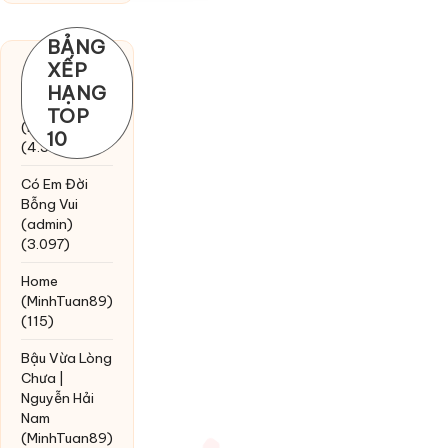
BẢNG
XẾP
Chờ một
HẠNG
tiếng yêu
TOP
(MinhTuan89)
10
(4.393)
Có Em Đời
Bỗng Vui
(admin)
(3.097)
Home
(MinhTuan89)
(115)
Bậu Vừa Lòng
Chưa |
Nguyễn Hải
Nam
(MinhTuan89)