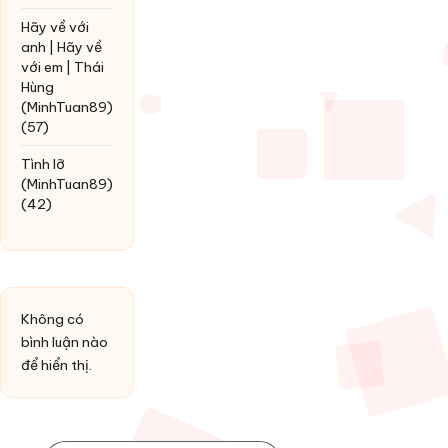
Hãy về với
anh | Hãy về
với em | Thái
Hùng
(MinhTuan89)
(57)
Tình lỡ
(MinhTuan89)
(42)
Không có
bình luận nào
để hiển thị.