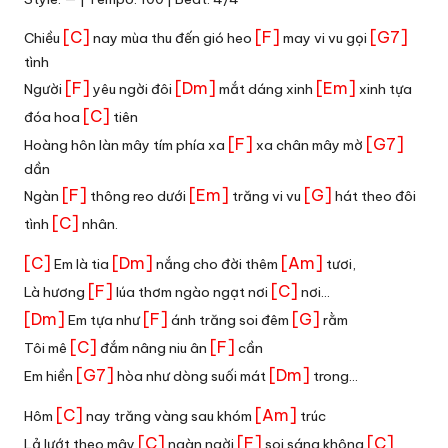
[C]
[F]
[G7]
Chiều
nay mùa thu đến gió heo
may vi vu gọi
tình
[F]
[Dm]
[Em]
Người
yêu ngời đôi
mắt dáng xinh
xinh tựa
[C]
đóa hoa
tiên
[F]
[G7]
Hoàng hôn làn mây tím phía xa
xa chân mây mờ
dần
[F]
[Em]
[G]
Ngàn
thông reo dưới
trăng vi vu
hát theo đôi
[C]
tình
nhân.
[C]
[Dm]
[Am]
Em là tia
nắng cho đời thêm
tươi,
[F]
[C]
Là hương
lúa thơm ngào ngạt nơi
nơi…
[Dm]
[F]
[G]
Em tựa như
ánh trăng soi đêm
rằm
[C]
[F]
Tôi mê
đắm nâng niu ân
cần
[G7]
[Dm]
Em hiền
hòa như dòng suối mát
trong…
[C]
[Am]
Hôm
nay trăng vàng sau khóm
trúc
[C]
[F]
[C]
Lả lướt theo mây
ngàn ngời
soi sáng không