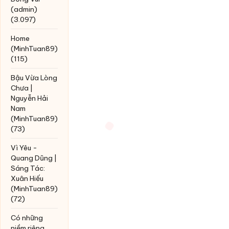
(admin)
(3.097)
Home
(MinhTuan89)
(115)
Bậu Vừa Lòng
Chưa |
Nguyễn Hải
Nam
(MinhTuan89)
(73)
Vì Yêu -
Quang Dũng |
Sáng Tác:
Xuân Hiếu
(MinhTuan89)
(72)
Có những
niềm riêng