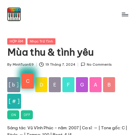
Skip
to
content
Posted
HỢP ÂM
Nhạc Trữ Tình
in
Mùa thu & tình yêu
By
MinhTuan89
19 Tháng 7, 2024
No Comments
Posted
by
C
[ b ]
D
E
F
G
A
B
[ # ]
ON
OFF
Sáng tác: Vũ Vĩnh Phúc – năm: 2007 | Ca sĩ: — | Tone gốc: C |
Style: — | Tempo: 100 | Beat: 4/4