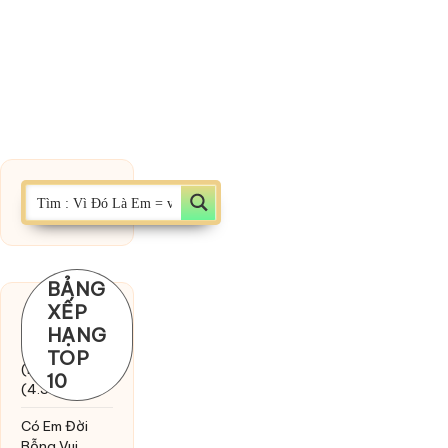
BẢNG
XẾP
Chờ một
HẠNG
tiếng yêu
TOP
(MinhTuan89)
10
(4.393)
Có Em Đời
Bỗng Vui