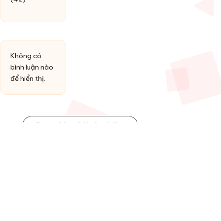
Không có
bình luận nào
để hiển thị.
Post You Might Like
Posted
HỢP ÂM