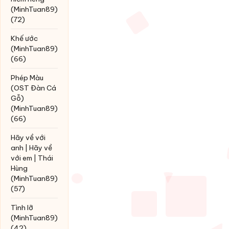
(MinhTuan89)
(72)
Khế ước
(MinhTuan89)
(66)
Phép Màu
(OST Đàn Cá
Gỗ)
(MinhTuan89)
(66)
Hãy về với
anh | Hãy về
với em | Thái
Hùng
(MinhTuan89)
(57)
Tình lỡ
(MinhTuan89)
(42)