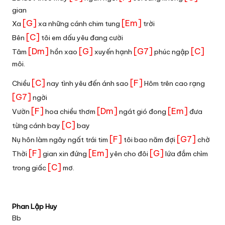
gian
[G]
[Em]
Xa
xa những cánh chim tung
trời
[C]
Bên
tôi em dấu yêu đang cười
[Dm]
[G]
[G7]
[C]
Tâm
hồn xao
xuyến hạnh
phúc ngập
môi.
[C]
[F]
Chiều
nay tình yêu đến ánh sao
Hôm trên cao rạng
[G7]
ngời
[F]
[Dm]
[Em]
Vườn
hoa chiều thơm
ngát gió đong
đưa
[C]
từng cánh bay
bay
[F]
[G7]
Nụ hôn làm ngây ngất trái tim
tôi bao năm đợi
chờ
[F]
[Em]
[G]
Thời
gian xin đứng
yên cho đôi
lứa đắm chìm
[C]
trong giấc
mơ.
Phan Lập Huy
Bb