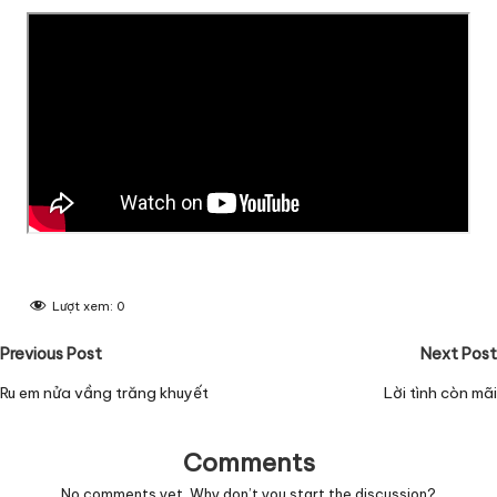
Lượt xem:
0
Post
Previous Post
Next Post
navigation
Ru em nửa vầng trăng khuyết
Lời tình còn mãi
Comments
No comments yet. Why don’t you start the discussion?